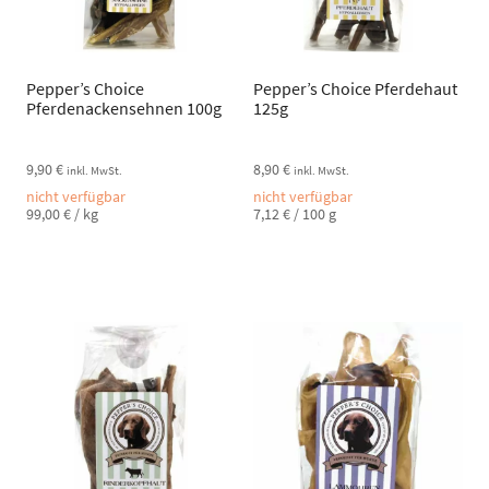
Pepper’s Choice
Pepper’s Choice Pferdehaut
Pferdenackensehnen 100g
125g
9,90
€
8,90
€
inkl. MwSt.
inkl. MwSt.
nicht verfügbar
nicht verfügbar
99,00
€
/
kg
7,12
€
/
100
g