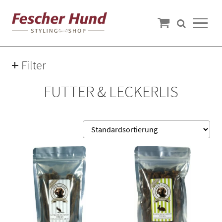
Filter
Preis
FUTTER & LECKERLIS
2€ — 51€
Fleischsorte
Ente
(4)
Fisch
(2)
Huhn
(8)
Känguru
(1)
Kaninchen
(3)
See 6 more