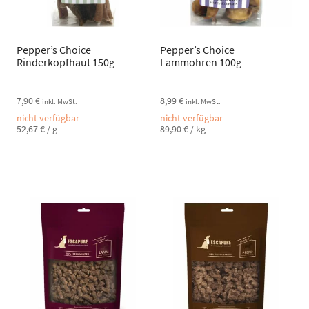
Pepper’s Choice
Pepper’s Choice
Rinderkopfhaut 150g
Lammohren 100g
7,90
€
8,99
€
inkl. MwSt.
inkl. MwSt.
nicht verfügbar
nicht verfügbar
52,67
€
/
g
89,90
€
/
kg