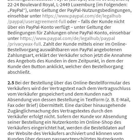
22-24 Boulevard Royal, L-2449 Luxemburg (im Folgenden:
„PayPal“), unter Geltung der PayPal-Nutzungsbedingungen,
einsehbar unter
https://www.paypal.com
/de
/legalhub
/paypal
/useragreement-full
oder – falls der Kunde nicht
über ein PayPal-Konto verfügt – unter Geltung der
Bedingungen für Zahlungen ohne PayPal-Konto, einsehbar
unter
https://www.paypal.com
/de
/legalhub
/paypal
/privacywax-full
. Zahlt der Kunde mittels einer im Online-
Bestellvorgang auswählbaren von PayPal angebotenen
Zahlungsart, erklärt der Verkäufer schon jetzt die Annahme
des Angebots des Kunden in dem Zeitpunkt, in dem der
Kunde den Button anklickt, welcher den Bestellvorgang
abschließt.
2.5
Bei der Bestellung über das Online-Bestellformular des
Verkäufers wird der Vertragstext nach dem Vertragsschluss
vom Verkäufer gespeichert und dem Kunden nach
Absendung von dessen Bestellung in Textform (z. B. E-Mail,
Fax oder Brief) übermittelt. Eine darüber hinausgehende
Zugänglichmachung des Vertragstextes durch den
Verkäufer erfolgt nicht. Sofern der Kunde vor Absendung
seiner Bestellung ein Nutzerkonto im Online-Shop des
Verkäufers eingerichtet hat, werden die Bestelldaten auf
der Website des Verkäufers archiviert und können vom
Kunden über dessen passwortgeschütztes Nutzerkonto