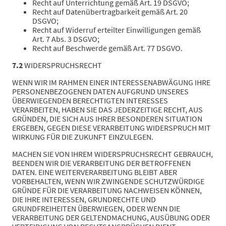
Recht auf Unterrichtung gemäß Art. 19 DSGVO;
Recht auf Datenübertragbarkeit gemäß Art. 20
DSGVO;
Recht auf Widerruf erteilter Einwilligungen gemäß
Art. 7 Abs. 3 DSGVO;
Recht auf Beschwerde gemäß Art. 77 DSGVO.
7.2
WIDERSPRUCHSRECHT
WENN WIR IM RAHMEN EINER INTERESSENABWÄGUNG IHRE
PERSONENBEZOGENEN DATEN AUFGRUND UNSERES
ÜBERWIEGENDEN BERECHTIGTEN INTERESSES
VERARBEITEN, HABEN SIE DAS JEDERZEITIGE RECHT, AUS
GRÜNDEN, DIE SICH AUS IHRER BESONDEREN SITUATION
ERGEBEN, GEGEN DIESE VERARBEITUNG WIDERSPRUCH MIT
WIRKUNG FÜR DIE ZUKUNFT EINZULEGEN.
MACHEN SIE VON IHREM WIDERSPRUCHSRECHT GEBRAUCH,
BEENDEN WIR DIE VERARBEITUNG DER BETROFFENEN
DATEN. EINE WEITERVERARBEITUNG BLEIBT ABER
VORBEHALTEN, WENN WIR ZWINGENDE SCHUTZWÜRDIGE
GRÜNDE FÜR DIE VERARBEITUNG NACHWEISEN KÖNNEN,
DIE IHRE INTERESSEN, GRUNDRECHTE UND
GRUNDFREIHEITEN ÜBERWIEGEN, ODER WENN DIE
VERARBEITUNG DER GELTENDMACHUNG, AUSÜBUNG ODER