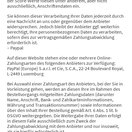
der Score-Werte fließen unter anderem, aber nicht
ausschließlich, Anschriftendaten ein.
Sie können dieser Verarbeitung Ihrer Daten jederzeit durch
eine Nachricht an uns oder gegenüber dem Anbieter
widersprechen. Jedoch bleibt der Anbieter ggf. weiterhin
berechtigt, Ihre personenbezogenen Daten zu verarbeiten,
sofern dies zur vertragsgemäßen Zahlungsabwicklung
erforderlich ist.
– Paypal
Auf dieser Website stehen eine oder mehrere Online-
Zahlungsarten des folgenden Anbieters zur Verfügung:
PayPal (Europe) S.a.r.l. et Cie, S.C.A., 22-24 Boulevard Royal,
L-2449 Luxemburg
Bei Auswahl einer Zahlungsart des Anbieters, bei der Sie in
Vorleistung gehen, werden an diesen Ihre im Rahmen des
Bestellvorgangs mitgeteilten Zahlungsdaten (darunter
Name, Anschrift, Bank- und Zahlkarteninformationen,
Währung und Transaktionsnummer) sowie Informationen
über den Inhalt Ihrer Bestellung gemäß Art. 6 Abs. 1 lit. b
DSGVO weitergegeben. Die Weitergabe Ihrer Daten erfolgt
in diesem Falle ausschließlich zum Zweck der
Zahlungsabwicklung mit dem Anbieter und nur insoweit,
als sie hierfür erforderlich ist.