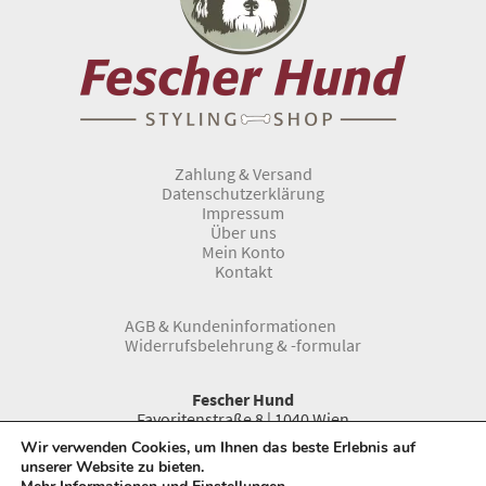
Zahlung & Versand
Datenschutzerklärung
Impressum
Über uns
Mein Konto
Kontakt
AGB & Kundeninformationen
Widerrufsbelehrung & -formular
Fescher Hund
Favoritenstraße 8 | 1040 Wien
Telefon:
0043 1 966 33 66
Wir verwenden Cookies, um Ihnen das beste Erlebnis auf
www.fescherhund.at
unserer Website zu bieten.
E-Mail:
info@fescherhund.at