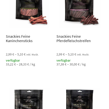
Snackies Feine
Snackies Feine
Kaninchensticks
Pferdefleischstreifen
2,99
€
–
5,10
€
2,99
€
–
5,10
€
inkl. MwSt.
inkl. MwSt.
verfügbar
verfügbar
33,22
€
–
28,33
€
/
kg
37,38
€
–
30,00
€
/
kg