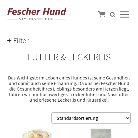
Filter
Preis
FUTTER & LECKERLIS
2€ — 51€
Das Wichtigste im Leben eines Hundes ist seine Gesundheit
und damit auch seine Ernährung. Da uns bei Fescher Hund
Fleischsorte
die Gesundheit Ihres Lieblings besonders am Herzen liegt,
führen wir nur hochwertiges Trockenfutter und Nassfutter
Ente
(4)
und erlesene Leckerlis und Kauartikel.
Fisch
(2)
Huhn
(8)
Känguru
(1)
Kaninchen
(3)
See 6 more