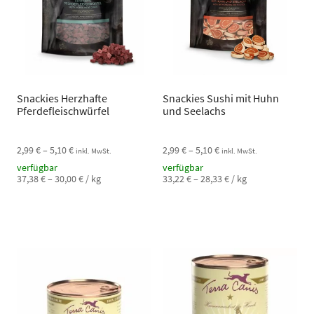
Snackies Herzhafte
Snackies Sushi mit Huhn
Pferdefleischwürfel
und Seelachs
2,99
€
–
5,10
€
2,99
€
–
5,10
€
inkl. MwSt.
inkl. MwSt.
verfügbar
verfügbar
37,38
€
–
30,00
€
/
kg
33,22
€
–
28,33
€
/
kg