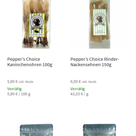
Pepper’s Choice
Pepper’s Choice Rinder-
Kaninchenohren 100g
Nackensehnen 150g
5,90
€
6,50
€
inkl. MwSt.
inkl. MwSt.
Vorrätig
Vorrätig
5,90
€
/
100
g
43,33
€
/
g