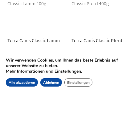
Terra Canis Classic Lamm
Terra Canis Classic Pferd
2,50
€
–
3,35
€
2,55
€
–
3,40
€
inkl. MwSt.
inkl. MwSt.
Wir verwenden Cookies, um Ihnen das beste Erlebnis auf
Artikel vorerst nur im Shop
Artikel vorerst nur im Shop
unserer Website zu bieten.
Favoritenstraße 8 erhältlich
Favoritenstraße 8 erhältlich
Mehr Informationen und Einstellungen
.
12,50
€
–
8,38
€
/
kg
12,75
€
–
8,50
€
/
kg
Alle akzeptieren
Ablehnen
Einstellungen