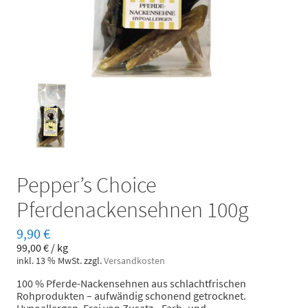
Pepper’s Choice
Pferdenackensehnen 100g
9,90
€
99,00
€
/
kg
inkl. 13 % MwSt.
zzgl.
Versandkosten
100 % Pferde-Nackensehnen aus schlachtfrischen
Rohprodukten – aufwändig schonend getrocknet.
Hypoallergen. Frei von Zusatz-, Farb- und