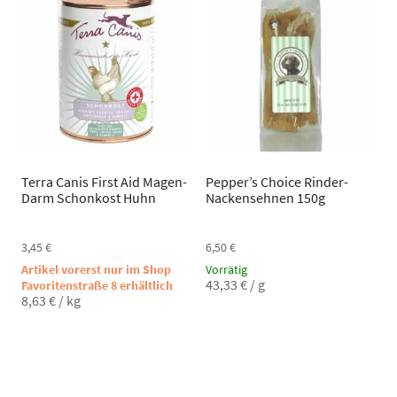
Terra Canis First Aid Magen-
Pepper’s Choice Rinder-
Darm Schonkost Huhn
Nackensehnen 150g
3,45
€
6,50
€
Artikel vorerst nur im Shop
Vorrätig
43,33
€
/
g
Favoritenstraße 8 erhältlich
8,63
€
/
kg