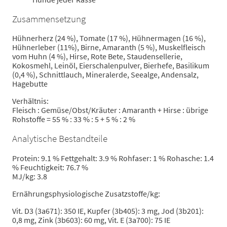
Zusammensetzung
Hühnerherz (24 %), Tomate (17 %), Hühnermagen (16 %),
Hühnerleber (11%), Birne, Amaranth (5 %), Muskelfleisch
vom Huhn (4 %), Hirse, Rote Bete, Staudensellerie,
Kokosmehl, Leinöl, Eierschalenpulver, Bierhefe, Basilikum
(0,4 %), Schnittlauch, Mineralerde, Seealge, Andensalz,
Hagebutte
Verhältnis:
Fleisch : Gemüse/Obst/Kräuter : Amaranth + Hirse : übrige
Rohstoffe = 55 % : 33 % : 5 + 5 % : 2 %
Analytische Bestandteile
Protein: 9.1 % Fettgehalt: 3.9 % Rohfaser: 1 % Rohasche: 1.4
% Feuchtigkeit: 76.7 %
MJ/kg: 3.8
Ernährungsphysiologische Zusatzstoffe/kg:
Vit. D3 (3a671): 350 IE, Kupfer (3b405): 3 mg, Jod (3b201):
0,8 mg, Zink (3b603): 60 mg, Vit. E (3a700): 75 IE