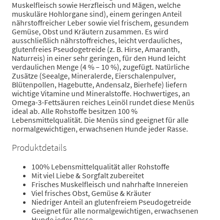
Muskelfleisch sowie Herzfleisch und Mägen, welche
muskuläre Hohlorgane sind), einem geringen Anteil
nährstoffreicher Leber sowie viel frischem, gesundem
Gemüse, Obst und Kräutern zusammen. Es wird
ausschließlich nährstoffreiches, leicht verdauliches,
glutenfreies Pseudogetreide (z. B. Hirse, Amaranth,
Naturreis) in einer sehr geringen, für den Hund leicht
verdaulichen Menge (4 % – 10 %), zugefügt. Natürliche
Zusätze (Seealge, Mineralerde, Eierschalenpulver,
Blütenpollen, Hagebutte, Andensalz, Bierhefe) liefern
wichtige Vitamine und Mineralstoffe. Hochwertiges, an
Omega-3-Fettsäuren reiches Leinöl rundet diese Menüs
ideal ab. Alle Rohstoffe besitzen 100 %
Lebensmittelqualität. Die Menüs sind geeignet für alle
normalgewichtigen, erwachsenen Hunde jeder Rasse.
Produktdetails
100% Lebensmittelqualität aller Rohstoffe
Mit viel Liebe & Sorgfalt zubereitet
Frisches Muskelfleisch und nahrhafte Innereien
Viel frisches Obst, Gemüse & Kräuter
Niedriger Anteil an glutenfreiem Pseudogetreide
Geeignet für alle normalgewichtigen, erwachsenen
Hunde jeder Rasse