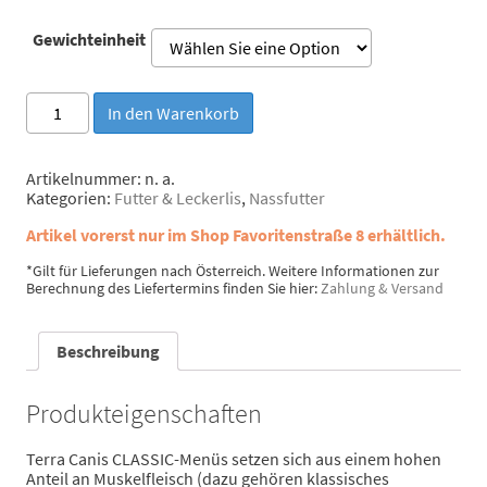
Gewichteinheit
Terra
In den Warenkorb
Canis
Classic
Huhn
Artikelnummer:
n. a.
Menge
Kategorien:
Futter & Leckerlis
,
Nassfutter
Artikel vorerst nur im Shop Favoritenstraße 8 erhältlich.
*Gilt für Lieferungen nach Österreich. Weitere Informationen zur
Berechnung des Liefertermins finden Sie hier:
Zahlung & Versand
Beschreibung
Produkteigenschaften
Terra Canis CLASSIC-Menüs setzen sich aus einem hohen
Anteil an Muskelfleisch (dazu gehören klassisches