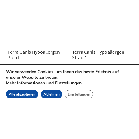
Terra Canis Hypoallergen
Terra Canis Hypoallergen
Pferd
Strauß
Wir verwenden Cookies, um Ihnen das beste Erlebnis auf
4,50
€
4,50
€
inkl. MwSt.
inkl. MwSt.
unserer Website zu bieten.
Artikel vorerst nur im Shop
Artikel vorerst nur im Shop
Mehr Informationen und Einstellungen
.
Favoritenstraße 8 erhältlich
Favoritenstraße 8 erhältlich
11,25
€
/
kg
11,25
€
/
kg
Alle akzeptieren
Ablehnen
Einstellungen