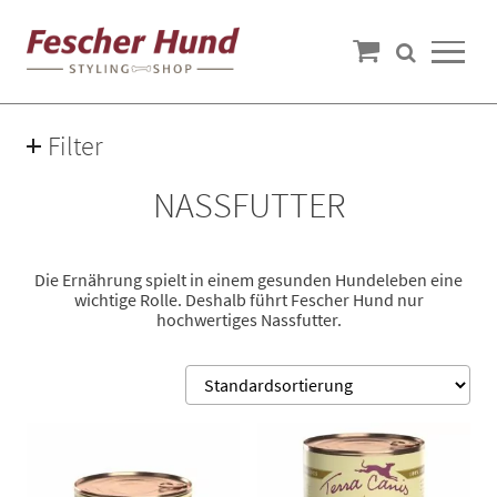
Filter
Preis
NASSFUTTER
2€ — 5€
Die Ernährung spielt in einem gesunden Hundeleben eine
wichtige Rolle. Deshalb führt Fescher Hund nur
Fleischsorte
hochwertiges Nassfutter.
Ente
(2)
Fisch
(1)
Huhn
(3)
Känguru
(1)
Kaninchen
(1)
See 6 more