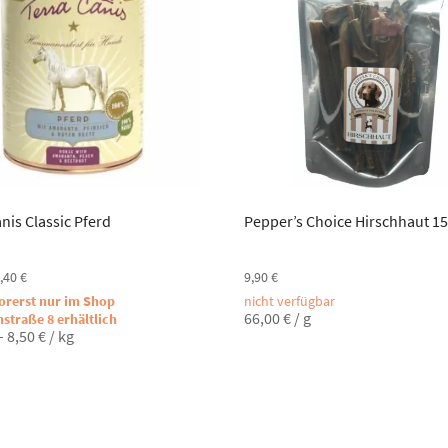
nis Classic Pferd
Pepper’s Choice Hirschhaut 1
,40
€
9,90
€
vorerst nur im Shop
nicht verfügbar
66,00
€
/
g
nstraße 8 erhältlich
–
8,50
€
/
kg