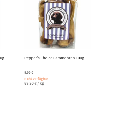
50g
Pepper’s Choice Lammohren 100g
8,99
€
nicht verfügbar
89,90
€
/
kg