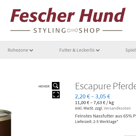
Ruhezone
Futter & Leckerlis
Spie
Escapure Pferd
HOVER
2,20
€
–
3,05
€
11,00
€
–
7,63
€
/
kg
inkl. MwSt.
zzgl.
Versandkosten
Feinstes Nassfutter aus 65% P
Lieferzeit: 2-5 Werktage*