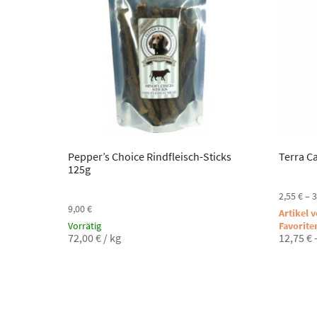
Pepper’s Choice Rindfleisch-Sticks
Terra Ca
125g
2,55
€
–
3
9,00
€
Artikel 
Vorrätig
Favorite
72,00
€
/
kg
12,75
€