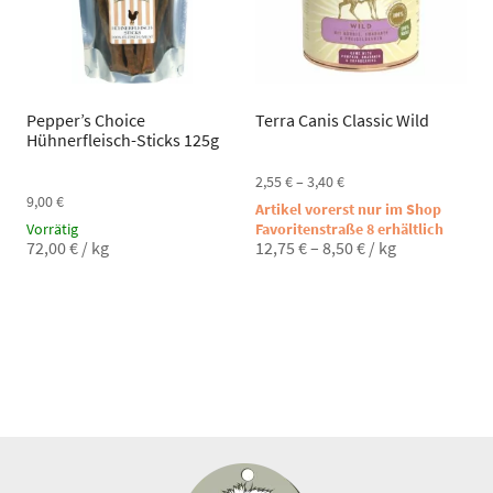
Pepper’s Choice
Terra Canis Classic Wild
Hühnerfleisch-Sticks 125g
2,55
€
–
3,40
€
9,00
€
Artikel vorerst nur im Shop
Vorrätig
Favoritenstraße 8 erhältlich
72,00
€
/
kg
12,75
€
–
8,50
€
/
kg