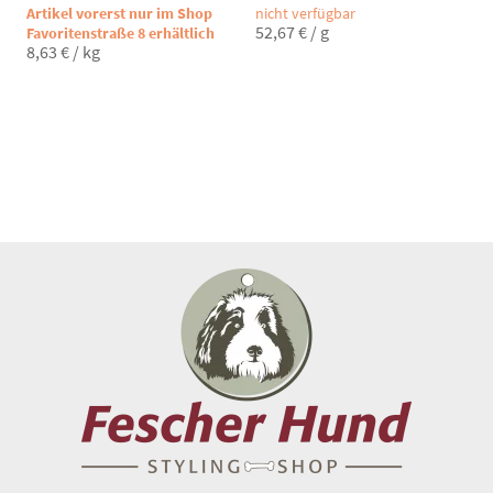
Artikel vorerst nur im Shop
nicht verfügbar
52,67
€
/
g
Favoritenstraße 8 erhältlich
8,63
€
/
kg