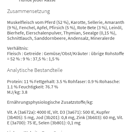
Zusammensetzung
Muskelfleisch vom Pferd (52 %), Karotte, Sellerie, Amaranth
(9 %), Fenchel, Apfel, Pfirsich (5 %), Rote Bete (3 %), Leinöl,
Bierhefe, Eierschalenpulver, Thymian, Seealge (0,15 %),
Schnittlauch, Sanddornbeere, Andensalz, Mineralerde
Verhältnis:
Fleisch : Getreide : Gemüse/Obst/Kräuter : übrige Rohstoffe
= 52 % : 9 % : 37,5 % : 1,5 %
Analytische Bestandteile
Protein: 11 % Fettgehalt: 3.5 % Rohfaser: 0.9 % Rohasche:
1.1 % Feuchtigkeit: 76.7 %
MJ/kg: 3.8
Ernährungsphysiologische Zusatzstoffe/kg:
Vit. A (3a672a): 4000 IE, Vit. D3 (3a671): 500 IE, Kupfer
(3b405): 5 mg, Jod (3b201): 0,8 mg, Zink (3b603): 60 mg, Vit.
E (3a700): 75 IE, Selen (3b801): 0,1 mg