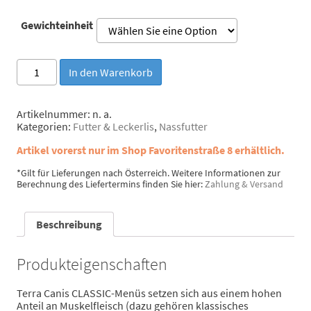
Gewichteinheit
Terra
In den Warenkorb
Canis
Classic
Pferd
Artikelnummer:
n. a.
Menge
Kategorien:
Futter & Leckerlis
,
Nassfutter
Artikel vorerst nur im Shop Favoritenstraße 8 erhältlich.
*Gilt für Lieferungen nach Österreich. Weitere Informationen zur
Berechnung des Liefertermins finden Sie hier:
Zahlung & Versand
Beschreibung
Produkteigenschaften
Terra Canis CLASSIC-Menüs setzen sich aus einem hohen
Anteil an Muskelfleisch (dazu gehören klassisches