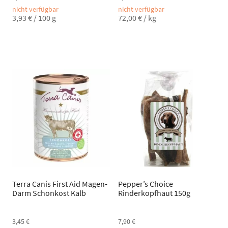
nicht verfügbar
nicht verfügbar
3,93
€
/
100
g
72,00
€
/
kg
Terra Canis First Aid Magen-
Pepper’s Choice
Darm Schonkost Kalb
Rinderkopfhaut 150g
3,45
€
7,90
€