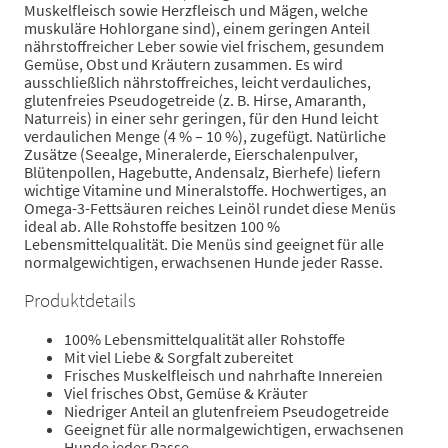
Muskelfleisch sowie Herzfleisch und Mägen, welche
muskuläre Hohlorgane sind), einem geringen Anteil
nährstoffreicher Leber sowie viel frischem, gesundem
Gemüse, Obst und Kräutern zusammen. Es wird
ausschließlich nährstoffreiches, leicht verdauliches,
glutenfreies Pseudogetreide (z. B. Hirse, Amaranth,
Naturreis) in einer sehr geringen, für den Hund leicht
verdaulichen Menge (4 % – 10 %), zugefügt. Natürliche
Zusätze (Seealge, Mineralerde, Eierschalenpulver,
Blütenpollen, Hagebutte, Andensalz, Bierhefe) liefern
wichtige Vitamine und Mineralstoffe. Hochwertiges, an
Omega-3-Fettsäuren reiches Leinöl rundet diese Menüs
ideal ab. Alle Rohstoffe besitzen 100 %
Lebensmittelqualität. Die Menüs sind geeignet für alle
normalgewichtigen, erwachsenen Hunde jeder Rasse.
Produktdetails
100% Lebensmittelqualität aller Rohstoffe
Mit viel Liebe & Sorgfalt zubereitet
Frisches Muskelfleisch und nahrhafte Innereien
Viel frisches Obst, Gemüse & Kräuter
Niedriger Anteil an glutenfreiem Pseudogetreide
Geeignet für alle normalgewichtigen, erwachsenen
Hunde jeder Rasse