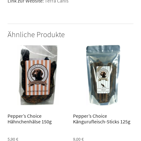
Link zur Website:
Terra Canis
Ähnliche Produkte
Pepper’s Choice
Pepper’s Choice
Hähnchenhälse 150g
Kängurufleisch-Sticks 125g
5,90
€
9,00
€