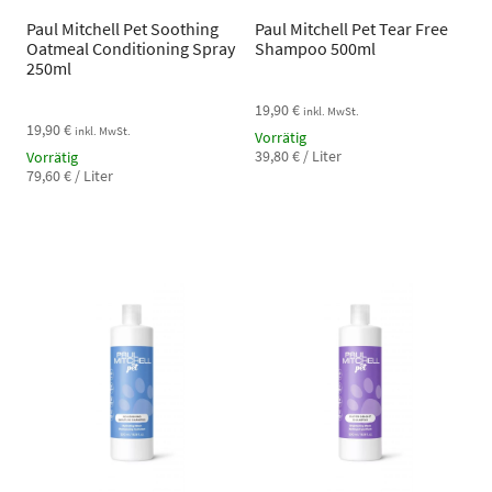
Paul Mitchell Pet Soothing
Paul Mitchell Pet Tear Free
Oatmeal Conditioning Spray
Shampoo 500ml
250ml
19,90
€
inkl. MwSt.
19,90
€
inkl. MwSt.
Vorrätig
39,80
€
/
Liter
Vorrätig
79,60
€
/
Liter