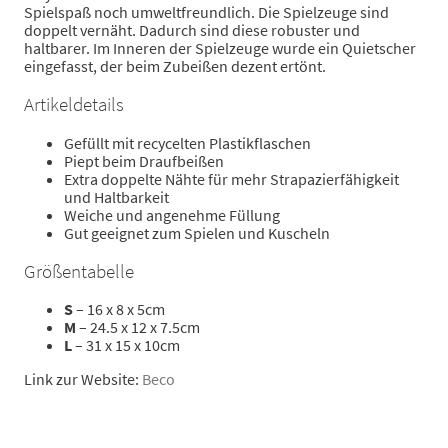
Spielspaß noch umweltfreundlich. Die Spielzeuge sind
doppelt vernäht. Dadurch sind diese robuster und
haltbarer. Im Inneren der Spielzeuge wurde ein Quietscher
eingefasst, der beim Zubeißen dezent ertönt.
Artikeldetails
Gefüllt mit recycelten Plastikflaschen
Piept beim Draufbeißen
Extra doppelte Nähte für mehr Strapazierfähigkeit
und Haltbarkeit
Weiche und angenehme Füllung
Gut geeignet zum Spielen und Kuscheln
Größentabelle
S
– 16 x 8 x 5cm
M
– 24.5 x 12 x 7.5cm
L
– 31 x 15 x 10cm
Link zur Website:
Beco