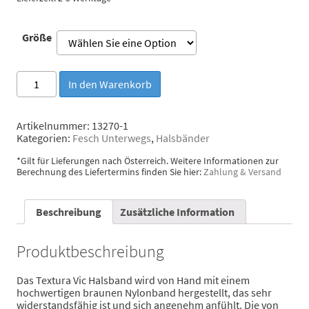
Größe
Brott
In den Warenkorb
Halsband
Textura
Vic
Artikelnummer:
13270-1
Menge
Kategorien:
Fesch Unterwegs
,
Halsbänder
*Gilt für Lieferungen nach Österreich. Weitere Informationen zur
Berechnung des Liefertermins finden Sie hier:
Zahlung & Versand
Beschreibung
Zusätzliche Information
Produktbeschreibung
Das Textura Vic Halsband wird von Hand mit einem
hochwertigen braunen Nylonband hergestellt, das sehr
widerstandsfähig ist und sich angenehm anfühlt. Die von