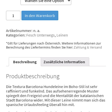
Brott
In den Warenkorb
Hundeleine
Textura
Barcelona
Artikelnummer:
n. a.
Menge
Kategorien:
Fesch Unterwegs
,
Leinen
*Gilt für Lieferungen nach Österreich. Weitere Informationen zur
Berechnung des Liefertermins finden Sie hier:
Zahlung & Versand
Beschreibung
Zusätzliche Information
Produktbeschreibung
Die Textura Barcelona Hundeleine im Boho-Stil ist sehr
raffiniert und funkelnd. Das aufsehenerregende Muster
spiegelt den Freigeist und die Mentalität der katalanischen
Stadt Barcelona wider. Mit dieser Leine nimmt man sich das
spanische Urlaubsfeeling überall hin mit.