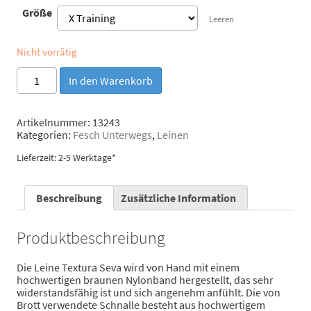
Größe
Leeren
Nicht vorrätig
Brott
In den Warenkorb
Hundeleine
Textura
Seva
Artikelnummer:
13243
Menge
Kategorien:
Fesch Unterwegs
,
Leinen
Lieferzeit: 2-5 Werktage*
Beschreibung
Zusätzliche Information
Produktbeschreibung
Die Leine Textura Seva wird von Hand mit einem
hochwertigen braunen Nylonband hergestellt, das sehr
widerstandsfähig ist und sich angenehm anfühlt. Die von
Brott verwendete Schnalle besteht aus hochwertigem