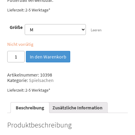
Lieferzeit: 2-5 Werktage*
Größe
Leeren
Nicht vorrätig
Chuckit!
In den Warenkorb
Ball
"Recycled
Remmy"
Artikelnummer:
10398
Menge
Kategorie:
Spielsachen
Lieferzeit: 2-5 Werktage*
Beschreibung
Zusätzliche Information
Produktbeschreibung