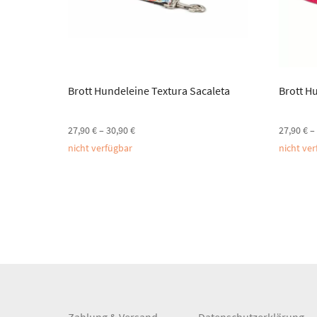
Brott Hundeleine Textura Sacaleta
Brott H
27,90
€
–
30,90
€
27,90
€
–
nicht verfügbar
nicht ve
Zahlung & Versand
Datenschutzerklärung