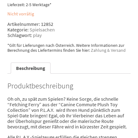
Lieferzeit: 2-5 Werktage*
Nicht vorrätig
Artikelnummer:
12852
Kategorie:
Spielsachen
Schlagwort:
play
*Gilt für Lieferungen nach Österreich. Weitere Informationen zur
Berechnung des Liefertermins finden Sie hier:
Zahlung & Versand
Beschreibung
Produktbeschreibung
Oh oh, zu spät zum Spielen? Keine Sorge, die schnelle
“Fetching Ferry” aus der “Canine Commute Plush Toy
Collection” von P.L.A.Y. wird Ihren Hund pünktlich zum
Spiel-Date bringen! Egal, ob Ihr Vierbeiner das Leben auf
der Überholspur genießt oder die malerische Route
bevorzugt, mit dieser Fähre wird in kürzester Zeit gespielt.
Alle P.L.A.Y.-Spielzeuge erfüllen die gleichen strengen