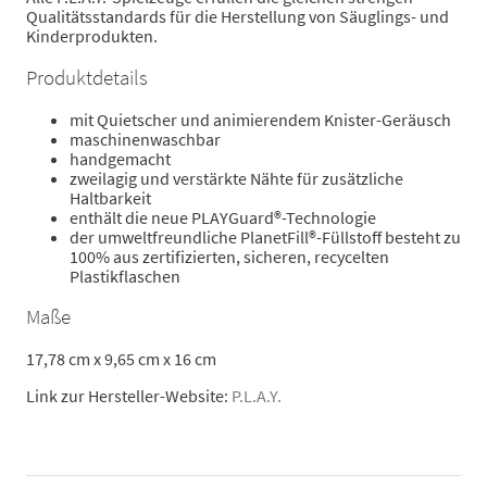
Qualitätsstandards für die Herstellung von Säuglings- und
Kinderprodukten.
Produktdetails
mit Quietscher und animierendem Knister-Geräusch
maschinenwaschbar
handgemacht
zweilagig und verstärkte Nähte für zusätzliche
Haltbarkeit
enthält die neue PLAYGuard®-Technologie
der umweltfreundliche PlanetFill®-Füllstoff besteht zu
100% aus zertifizierten, sicheren, recycelten
Plastikflaschen
Maße
17,78 cm x 9,65 cm x 16 cm
Link zur Hersteller-Website:
P.L.A.Y.