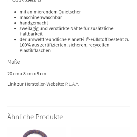
mit animierendem Quietscher
maschinenwaschbar
handgemacht
zweilagig und verstärkte Nähte für zusätzliche
Haltbarkeit
der umweltfreundliche PlanetFill®-Füllstoff besteht zu
100% aus zertifizierten, sicheren, recycelten
Plastikflaschen
Maße
20 cm x 8 cm x 8 cm
Link zur Hersteller-Website:
P.L.A.Y.
Ähnliche Produkte