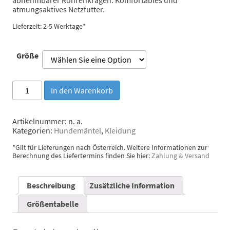
atmungsaktives Netzfutter.
Lieferzeit: 2-5 Werktage*
Größe
Rukka
In den Warenkorb
Pets
Regenjacke
Drizzle
Artikelnummer:
n. a.
Grau
Kategorien:
Hundemäntel
,
Kleidung
Menge
*Gilt für Lieferungen nach Österreich. Weitere Informationen zur
Berechnung des Liefertermins finden Sie hier:
Zahlung & Versand
Beschreibung
Zusätzliche Information
Größentabelle