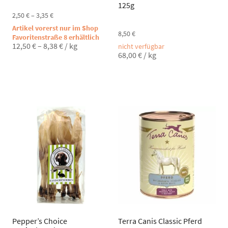
125g
2,50
€
–
3,35
€
Artikel vorerst nur im Shop
8,50
€
Favoritenstraße 8 erhältlich
12,50
€
–
8,38
€
/
kg
nicht verfügbar
68,00
€
/
kg
Pepper’s Choice
Terra Canis Classic Pferd