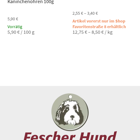
Kaninchenohren 100g
2,55
€
–
3,40
€
5,90
€
Artikel vorerst nur im Shop
Vorrätig
Favoritenstraße 8 erhältlich
5,90
€
/
100
g
12,75
€
–
8,50
€
/
kg