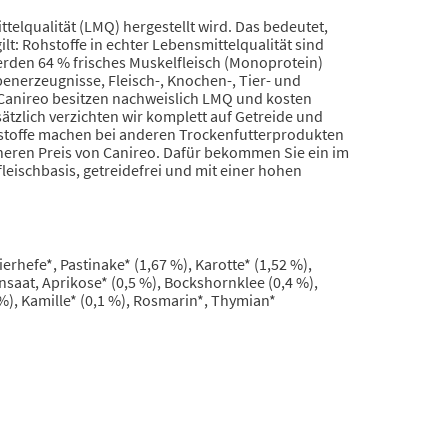
telqualität (LMQ) hergestellt wird. Das bedeutet,
lt: Rohstoffe in echter Lebensmittelqualität sind
 werden 64 % frisches Muskelfleisch (Monoprotein)
benerzeugnisse, Fleisch-, Knochen-, Tier- und
n Canireo besitzen nachweislich LMQ und kosten
ätzlich verzichten wir komplett auf Getreide und
ohstoffe machen bei anderen Trockenfutterprodukten
öheren Preis von Canireo. Dafür bekommen Sie ein im
leischbasis, getreidefrei und mit einer hohen
erhefe*, Pastinake* (1,67 %), Karotte* (1,52 %),
insaat, Aprikose* (0,5 %), Bockshornklee (0,4 %),
%), Kamille* (0,1 %), Rosmarin*, Thymian*