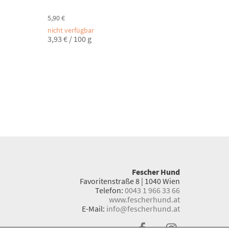
5,90
€
nicht verfügbar
3,93
€
/
100
g
Fescher Hund
Favoritenstraße 8 | 1040 Wien
Telefon:
0043 1 966 33 66
www.fescherhund.at
E-Mail:
info@fescherhund.at