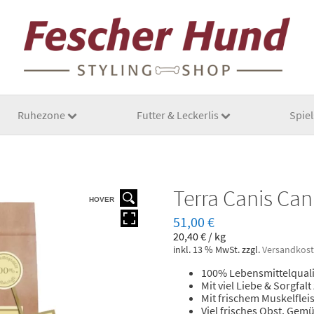
Ruhezone
Futter & Leckerlis
Spie
Terra Canis Can
HOVER
51,00
€
20,40
€
/
kg
inkl. 13 % MwSt.
zzgl.
Versandkos
100% Lebensmittelqualit
Mit viel Liebe & Sorgfalt
Mit frischem Muskelflei
Viel frisches Obst, Gem