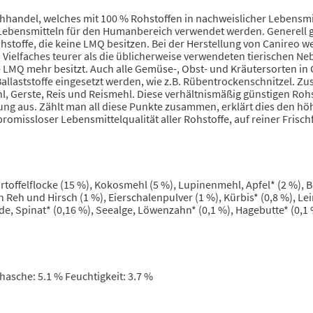
chhandel, welches mit 100 % Rohstoffen in nachweislicher Lebensmit
on Lebensmitteln für den Humanbereich verwendet werden. Generell gi
 Rohstoffe, die keine LMQ besitzen. Bei der Herstellung von Canireo
 Vielfaches teurer als die üblicherweise verwendeten tierischen Ne
ne LMQ mehr besitzt. Auch alle Gemüse-, Obst- und Kräutersorten i
llaststoffe eingesetzt werden, wie z.B. Rübentrockenschnitzel. Zus
l, Gerste, Reis und Reismehl. Diese verhältnismäßig günstigen R
ung aus. Zählt man all diese Punkte zusammen, erklärt dies den h
missloser Lebensmittelqualität aller Rohstoffe, auf reiner Frischf
toffelflocke (15 %), Kokosmehl (5 %), Lupinenmehl, Apfel* (2 %), Bi
on Reh und Hirsch (1 %), Eierschalenpulver (1 %), Kürbis* (0,8 %), Le
e, Spinat* (0,16 %), Seealge, Löwenzahn* (0,1 %), Hagebutte* (0,1 
hasche: 5.1 % Feuchtigkeit: 3.7 %