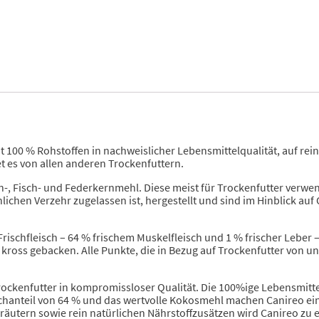
t 100 % Rohstoffen in nachweislicher Lebensmittelqualität, auf rein
et es von allen anderen Trockenfuttern.
hen-, Fisch- und Federkernmehl. Diese meist für Trockenfutter ver
chen Verzehr zugelassen ist, hergestellt und sind im Hinblick auf Q
Frischfleisch – 64 % frischem Muskelfleisch und 1 % frischer Leber 
 kross gebacken. Alle Punkte, die in Bezug auf Trockenfutter von un
rockenfutter in kompromissloser Qualität. Die 100%ige Lebensmittelq
hanteil von 64 % und das wertvolle Kokosmehl machen Canireo einzi
utern sowie rein natürlichen Nährstoffzusätzen wird Canireo zu 