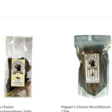
s Choice
Pepper’s Choice Hirschfleisch-
nackensehnen 100g
125g