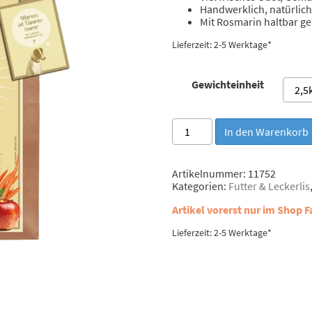
Handwerklich, natürlic
Mit Rosmarin haltbar g
Lieferzeit: 2-5 Werktage*
Gewichteinheit
Terra
In den Warenkorb
Canis
Canireo
Wild
Artikelnummer:
11752
Menge
Kategorien:
Futter & Leckerlis
Artikel vorerst nur im Shop F
Lieferzeit: 2-5 Werktage*