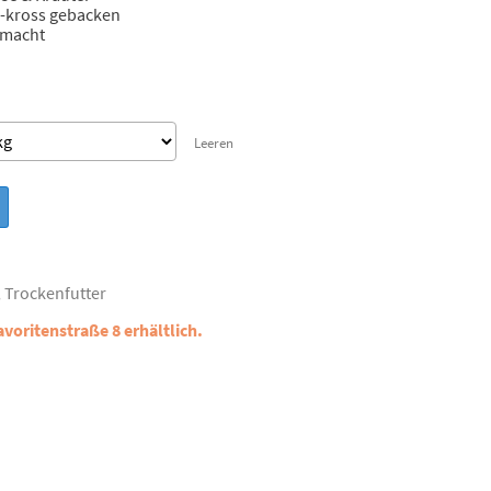
h-kross gebacken
emacht
Leeren
,
Trockenfutter
avoritenstraße 8 erhältlich.