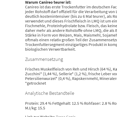
Warum Canireo teurer ist:
Canireo ist das erste Trockenfutter im deutschen Fa
jeder Rohstoff darf offiziell für die Verarbeitung v
deutlich kostenintensiver (bis zu 6 Mal teurer), als
verwendet und dieses Frischfleisch in LMQ ist um ein
Fischmehle, Proteinhydrolate bzw. Fleisch, das kei
daher mehr als andere Rohstoffe ohne LMQ, die als Ba
Stärke in Form von Weizen, Mais, Maismehl, Sojameh
oftmals einen relativ großen Teil der Zusammensetz
Trockenfuttersegment einzigartiges Produkt in kompro
biologischen Verwertbarkeit.
Zusammensetzung
Frisches Muskelfleisch von Reh und Hirsch (64 %), Kar
Zucchini* (1,44 %), Sellerie* (1,2 %), frische Leber v
Petersilienwurzel* (0,4 %), Rapskernmehl, Mineralerd
*getrocknet
Analytische Bestandteile
Protein: 29.4 % Fettgehalt: 12.5 % Rohfaser: 2.8 % Ro
MJ/kg: 15.5
Link zur Website:
Terra Canis