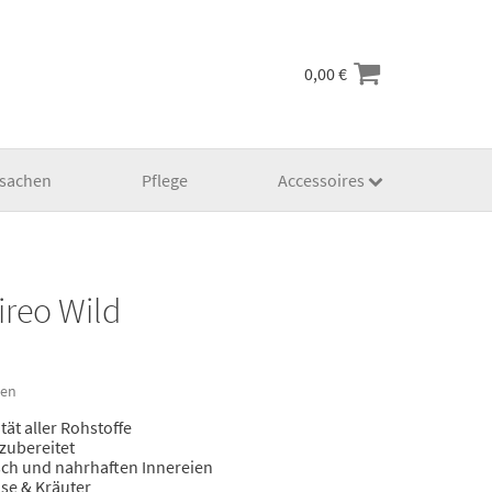
0,00
€
lsachen
Pflege
Accessoires
ireo Wild
ten
ät aller Rohstoffe
 zubereitet
sch und nahrhaften Innereien
üse & Kräuter