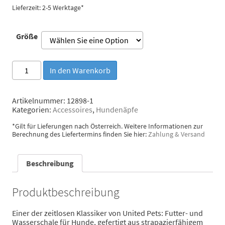
Lieferzeit: 2-5 Werktage*
Größe
United
In den Warenkorb
Pets
Hundenapf
"Pappy"
Artikelnummer:
12898-1
Lila
Kategorien:
Accessoires
,
Hundenäpfe
Menge
*Gilt für Lieferungen nach Österreich. Weitere Informationen zur
Berechnung des Liefertermins finden Sie hier:
Zahlung & Versand
Beschreibung
Produktbeschreibung
Einer der zeitlosen Klassiker von United Pets: Futter- und
Wasserschale für Hunde, gefertigt aus strapazierfähigem