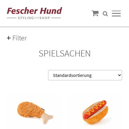
Filter
Preis
SPIELSACHEN
7€ — 15€
Farbe