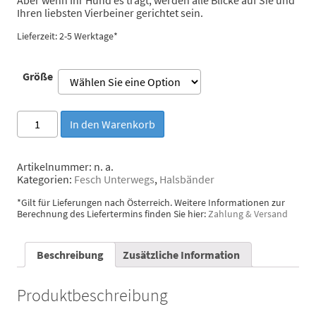
Ihren liebsten Vierbeiner gerichtet sein.
Lieferzeit: 2-5 Werktage*
Größe
Brott
In den Warenkorb
Halsband
Textura
Morisca
Artikelnummer:
n. a.
Menge
Kategorien:
Fesch Unterwegs
,
Halsbänder
*Gilt für Lieferungen nach Österreich. Weitere Informationen zur
Berechnung des Liefertermins finden Sie hier:
Zahlung & Versand
Beschreibung
Zusätzliche Information
Produktbeschreibung