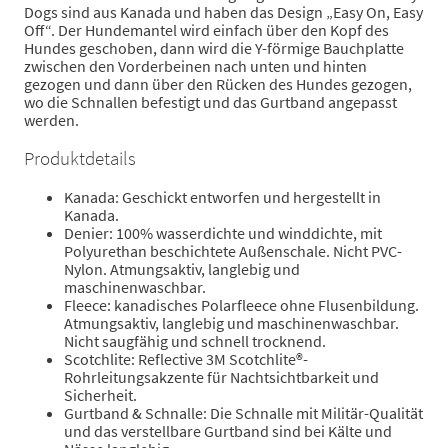
Dogs sind aus Kanada und haben das Design „Easy On, Easy
Off“. Der Hundemantel wird einfach über den Kopf des
Hundes geschoben, dann wird die Y-förmige Bauchplatte
zwischen den Vorderbeinen nach unten und hinten
gezogen und dann über den Rücken des Hundes gezogen,
wo die Schnallen befestigt und das Gurtband angepasst
werden.
Produktdetails
Kanada: Geschickt entworfen und hergestellt in
Kanada.
Denier: 100% wasserdichte und winddichte, mit
Polyurethan beschichtete Außenschale. Nicht PVC-
Nylon. Atmungsaktiv, langlebig und
maschinenwaschbar.
Fleece: kanadisches Polarfleece ohne Flusenbildung.
Atmungsaktiv, langlebig und maschinenwaschbar.
Nicht saugfähig und schnell trocknend.
Scotchlite: Reflective 3M Scotchlite®-
Rohrleitungsakzente für Nachtsichtbarkeit und
Sicherheit.
Gurtband & Schnalle: Die Schnalle mit Militär-Qualität
und das verstellbare Gurtband sind bei Kälte und