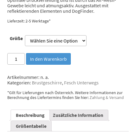
Gewebe leicht und atmungsaktiv. Ausgestattet mit
reflektierenden Elementen und DogFinder.
Lieferzeit: 2-5 Werktage*
Größe
Curli
In den Warenkorb
Brustgeschirr
Air-
Mesh
Artikelnummer:
n. a.
Grau
Kategorien:
Brustgeschirre
,
Fesch Unterwegs
Menge
*Gilt für Lieferungen nach Österreich. Weitere Informationen zur
Berechnung des Liefertermins finden Sie hier:
Zahlung & Versand
Beschreibung
Zusätzliche Information
Größentabelle