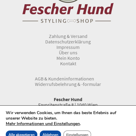
Zahlung & Versand
Datenschutzerklärung
Impressum
Über uns
Mein Konto
Kontakt
AGB & Kundeninformationen
Widerrufsbelehrung & -formular
Fescher Hund
Favoritenstraße 8 | 1040 Wien
Telefon:
0043 1 966 33 66
Wir verwenden Cookies, um Ihnen das beste Erlebnis auf
www.fescherhund.at
unserer Website zu bieten.
E-Mail:
info@fescherhund.at
Mehr Informationen und Einstellungen
.
Alle akzeptieren
Ablehnen
Einstellungen