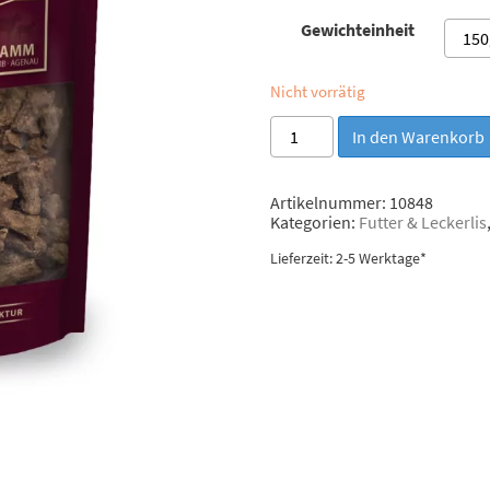
Gewichteinheit
Nicht vorrätig
Escapure
In den Warenkorb
"Hupferl"
Lamm
Menge
Artikelnummer:
10848
Kategorien:
Futter & Leckerlis
Lieferzeit: 2-5 Werktage*