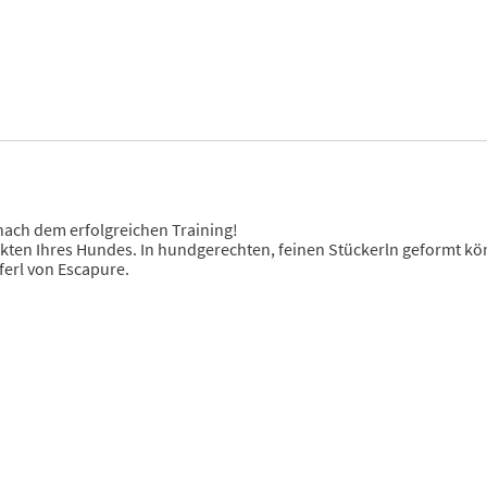
nach dem erfolgreichen Training!
nkten Ihres Hundes. In hundgerechten, feinen Stückerln geformt k
erl von Escapure.