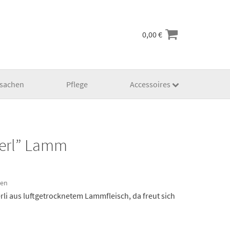
0,00
€
lsachen
Pflege
Accessoires
ferl” Lamm
ten
rli aus luftgetrocknetem Lammfleisch, da freut sich