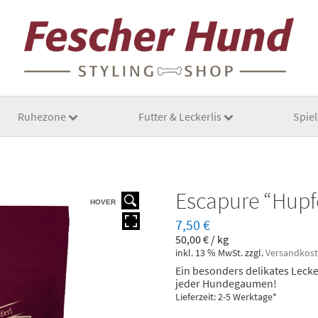
Ruhezone
Futter & Leckerlis
Spie
Escapure “Hup
HOVER
7,50
€
50,00
€
/
kg
inkl. 13 % MwSt.
zzgl.
Versandkos
Ein besonders delikates Lecke
jeder Hundegaumen!
Lieferzeit: 2-5 Werktage*