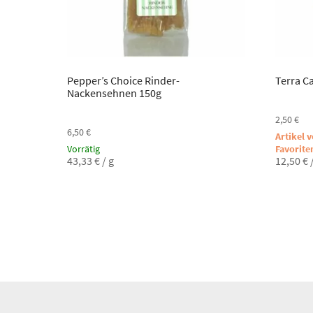
Pepper’s Choice Rinder-
Terra Ca
Nackensehnen 150g
2,50
€
6,50
€
Artikel 
Vorrätig
Favorite
43,33
€
/
g
12,50
€