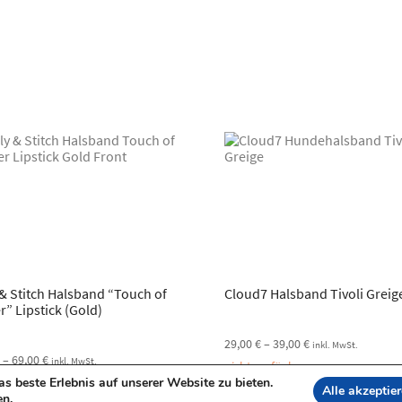
 & Stitch Halsband “Touch of
Cloud7 Halsband Tivoli Greig
r” Lipstick (Gold)
29,00
€
–
39,00
€
inkl. MwSt.
€
–
69,00
€
inkl. MwSt.
nicht verfügbar
 beste Erlebnis auf unserer Website zu bieten.
bar
Alle akzeptie
en
.