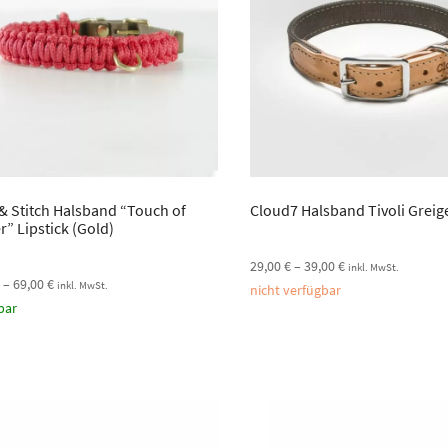
 & Stitch Halsband “Touch of
Cloud7 Halsband Tivoli Greig
r” Lipstick (Gold)
29,00
€
–
39,00
€
inkl. MwSt.
€
–
69,00
€
inkl. MwSt.
nicht verfügbar
bar