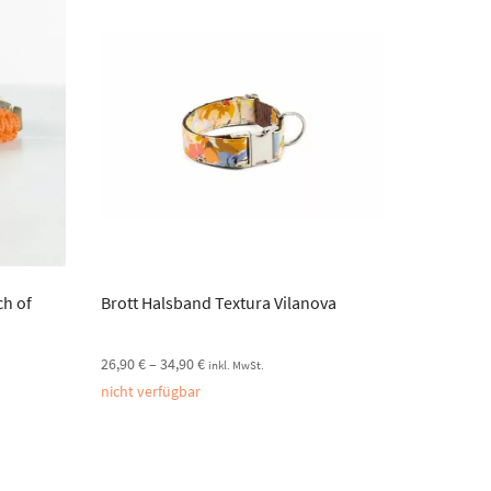
ch of
Brott Halsband Textura Vilanova
26,90
€
–
34,90
€
inkl. MwSt.
nicht verfügbar