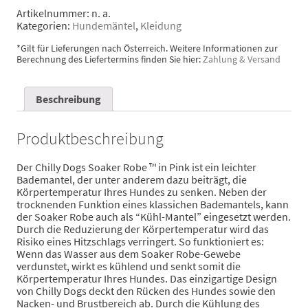
"Soaker
Artikelnummer:
n. a.
Robe"
Kategorien:
Hundemäntel
,
Kleidung
Pink
Menge
*Gilt für Lieferungen nach Österreich. Weitere Informationen zur
Berechnung des Liefertermins finden Sie hier:
Zahlung & Versand
Beschreibung
Produktbeschreibung
Der Chilly Dogs Soaker Robe ™ in Pink ist ein leichter
Bademantel, der unter anderem dazu beiträgt, die
Körpertemperatur Ihres Hundes zu senken. Neben der
trocknenden Funktion eines klassichen Bademantels, kann
der Soaker Robe auch als “Kühl-Mantel” eingesetzt werden.
Durch die Reduzierung der Körpertemperatur wird das
Risiko eines Hitzschlags verringert. So funktioniert es:
Wenn das Wasser aus dem Soaker Robe-Gewebe
verdunstet, wirkt es kühlend und senkt somit die
Körpertemperatur Ihres Hundes. Das einzigartige Design
von Chilly Dogs deckt den Rücken des Hundes sowie den
Nacken- und Brustbereich ab. Durch die Kühlung des