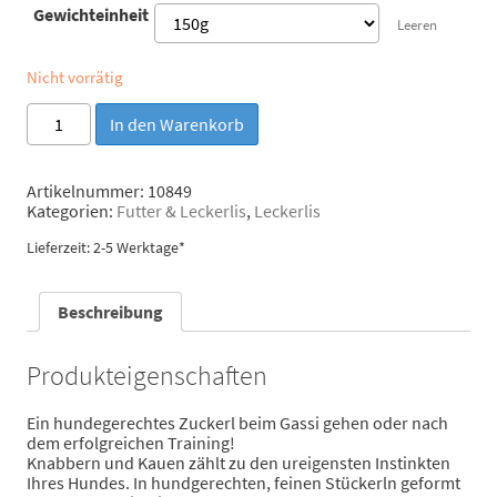
Gewichteinheit
Leeren
Nicht vorrätig
Escapure
In den Warenkorb
"Hupferl"
Pferd
Menge
Artikelnummer:
10849
Kategorien:
Futter & Leckerlis
,
Leckerlis
Lieferzeit: 2-5 Werktage*
Beschreibung
Produkteigenschaften
Ein hundegerechtes Zuckerl beim Gassi gehen oder nach
dem erfolgreichen Training!
Knabbern und Kauen zählt zu den ureigensten Instinkten
Ihres Hundes. In hundgerechten, feinen Stückerln geformt