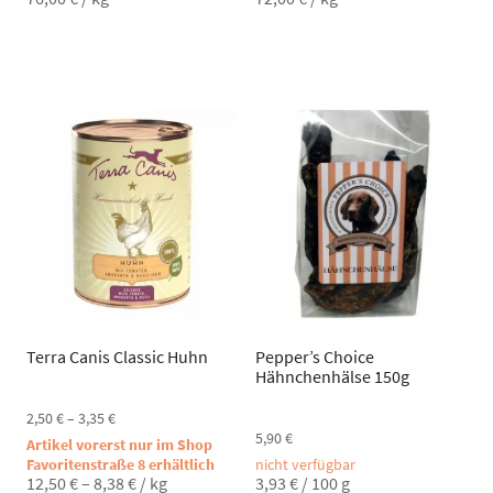
Terra Canis Classic Huhn
Pepper’s Choice
Hähnchenhälse 150g
2,50
€
–
3,35
€
5,90
€
Artikel vorerst nur im Shop
Favoritenstraße 8 erhältlich
nicht verfügbar
12,50
€
–
8,38
€
/
kg
3,93
€
/
100
g